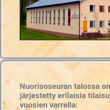
Nuorisoseuran talossa o
järjestetty erilaisia tilais
vuosien varrella: