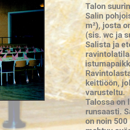
Talon suurin
Salin pohjo
m²), josta 
(sis. wc ja s
Salista ja e
ravintolatil
istumapaikk
Ravintolast
keittiöön, j
varusteltu.
Talossa on l
runsaasti. 
on noin 500 