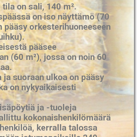
 tila on sali, 140 m².
ispäässä on iso näyttämö (70
on pääsy orkesterihuoneeseen
uihku).
teisestä pääsee
aan (60 m²), jossa on noin 60
aa.
a ja suoraan ulkoa on pääsy
oka on nykyaikaisesti
isäpöytiä ja -tuoleja
Sallittu kokonaishenkilömäärä
henkilöä, kerralla talossa