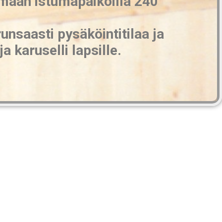
ään istumapaikoilla 240
unsaasti pysäköintitilaa ja
a karuselli lapsille.