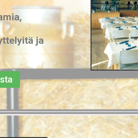
tamia,
ttelyitä ja
sta