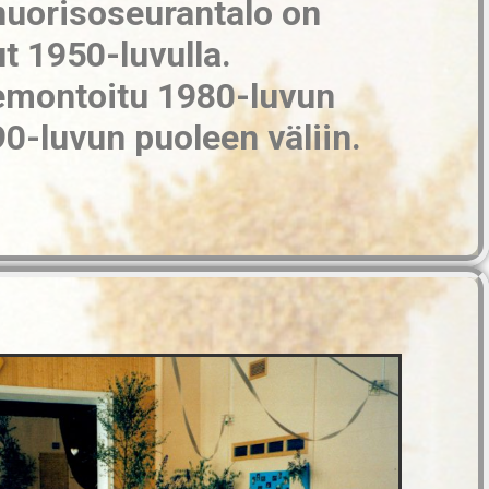
nuorisoseurantalo on
t 1950-luvulla.
emontoitu 1980-luvun
90-luvun puoleen väliin.