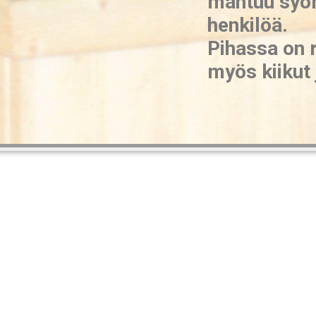
mahtuu syöm
henkilöä.
Pihassa on r
myös kiikut j