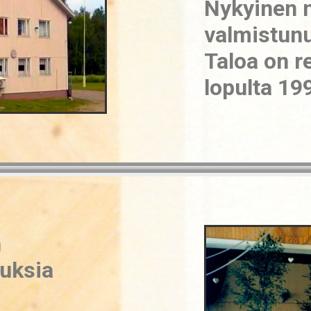
Nykyinen 
valmistunu
Taloa on r
lopulta 19
n
uuksia