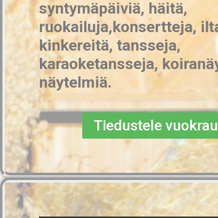
syntymäpäiviä, häitä,
ruokailuja,konsertteja, il
kinkereitä, tansseja,
karaoketansseja, koiranäy
näytelmiä.
Tiedustele vuokrau