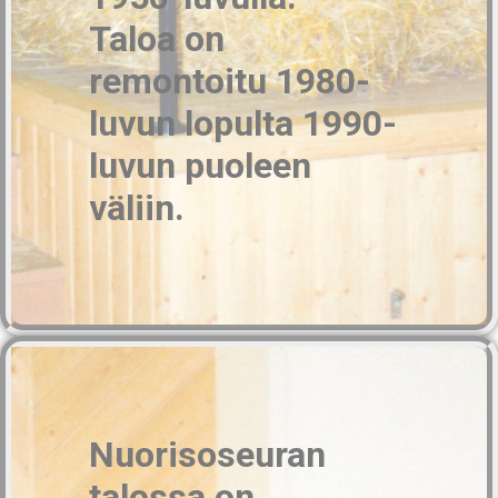
Taloa on
remontoitu 1980-
luvun lopulta 1990-
luvun puoleen
väliin.
Nuorisoseuran
talossa on