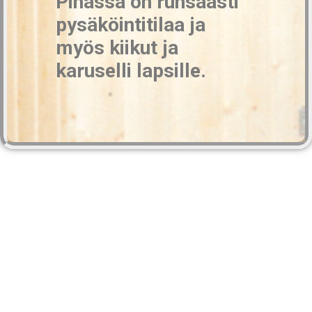
Pihassa on runsaasti
pysäköintitilaa ja
myös kiikut ja
karuselli lapsille.