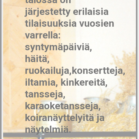
järjestetty erilaisia
tilaisuuksia vuosien
varrella:
syntymäpäiviä,
häitä,
ruokailuja,konsertteja,
iltamia, kinkereitä,
tansseja,
karaoketansseja,
koiranäyttelyitä ja
näytelmiä.