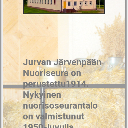
Jurvan Järvenpään
Nuoriseura on
perustettu1914.
Nykyinen
nuorisoseurantalo
on valmistunut
1950-luvulla.