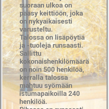
suoraan ulkoa on
pääsy keittiöön, joka
on nykyaikaisesti
varusteltu.
Talossa on lisäpöytiä
ja -tuoleja runsaasti.
Sallittu
kokonaishenkilömäärä
on noin 500 henkilöä,
kerralla talossa
mahtuu syömään
istumapaikoilla 240
henkilöä.