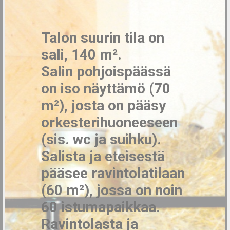
Talon suurin tila on
sali, 140 m².
Salin pohjoispäässä
on iso näyttämö (70
m²), josta on pääsy
orkesterihuoneeseen
(sis. wc ja suihku).
Salista ja eteisestä
pääsee ravintolatilaan
(60 m²), jossa on noin
60 istumapaikkaa.
Ravintolasta ja